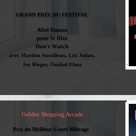
GRAND PRIX DU FESTIVAL
Abel Danan
pour le film
Don't Watch
avec Marilou Aussilloux, Léa Julian,
Joy Rieger, Ouidad Elma
Golden Shopping Arcade
Prix du Meilleur Court Métrage