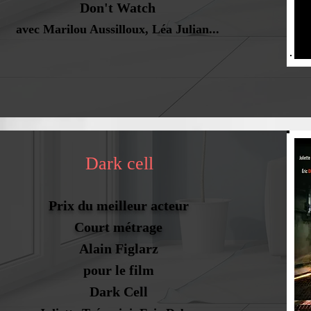
Don't Watch
avec Marilou Aussilloux, Léa Julian...
Dark cell
Prix du meilleur acteur
Court métrage
Alain Figlarz
pour le film
Dark Cell