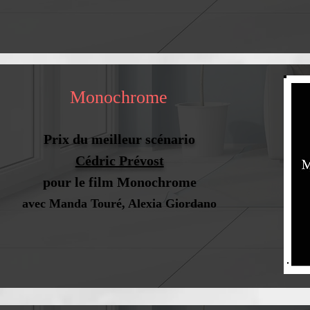
Monochrome
Prix du meilleur scénario
Cédric Prévost
pour le film
Monochrome
avec Manda Touré, Alexia Giordano