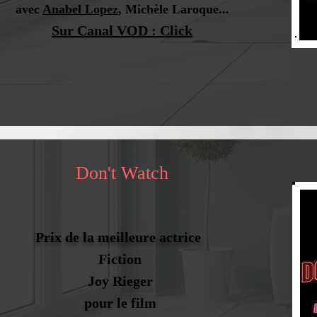
avec
Anabel Lopez
, Michèle Laroque...
Sur Canal VOD : Click
Don't Watch
Prix de la meilleure actrice
Fiction
Joy Rieger
pour le film