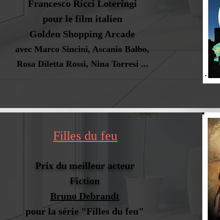
Francesco Ricci Loteringi
pour le film italien
Golden Shopping Arcade
avec Marco Sincini, Ascanio Balbo,
Rosa Diletta Rossi, Nina Torresi
...
Filles du feu
Prix du meilleur acteur
Fiction
Bruno Debrandt
pour la série "Filles du feu"