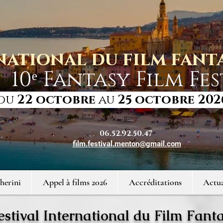
national du film fan
10ᵉ Fantasy Film Fes
du
22 octobre
au
25 octobre 202
06.52.92.50.47
film.festival.menton@gmail.com
herini
Appel à films 2026
Accréditations
Actua
estival International du Film Fant