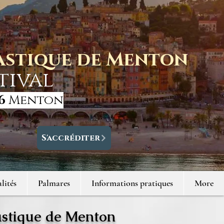
tastique de Menton
tival
6
Menton
S'accréditer
lités
Palmares
Informations pratiques
More
astique de Menton