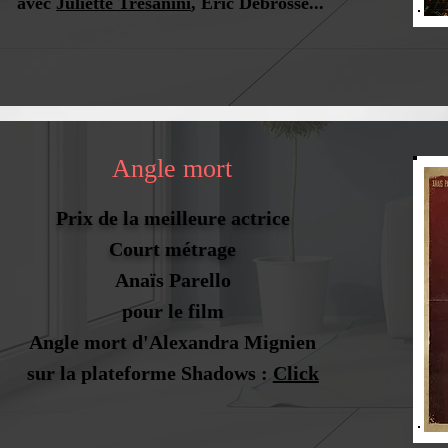
avec
Juliette Trésanini
, Eric Debrosse...
Angle mort
Prix de la meilleure actrice
Court métrage
Anaïs Parello
pour le film
Angle mort d'Alexandra Mignien
sur la plateforme Shadows :
Click