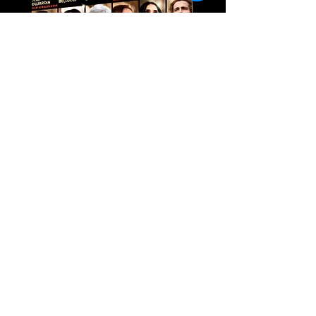
Dix pour cent
Série sur Netflix
avec
Ophélia Kolb pour le rôle de Colette
Brancillon
Camille Cottin, Thibault de Montalembert