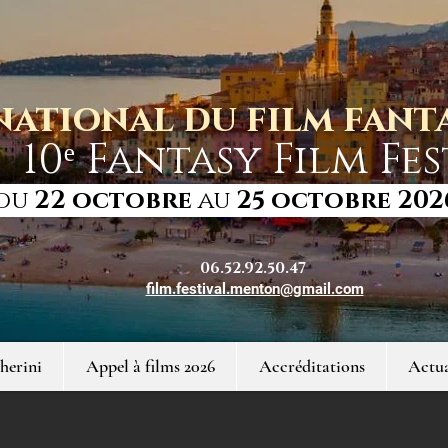
national du film fan
10ᵉ Fantasy Film Fes
du
22 octobre
au
25 octobre 202
06.52.92.50.47
film.festival.menton@gmail.com
herini
Appel à films 2026
Accréditations
Actua