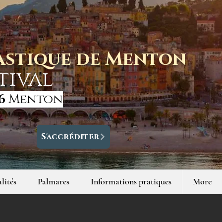
tastique de Menton
tival
6
Menton
S'accréditer
lités
Palmares
Informations pratiques
More